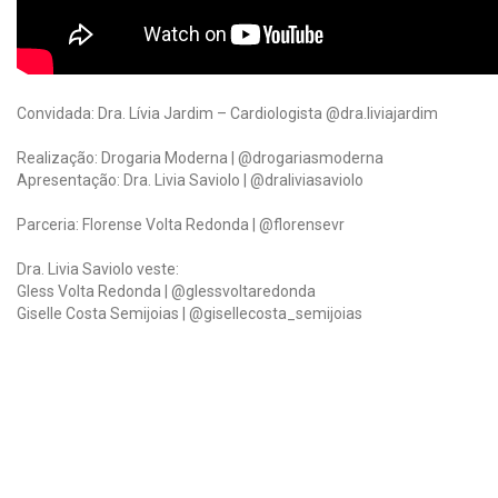
Convidada: Dra. Lívia Jardim – Cardiologista @dra.liviajardim
Realização: Drogaria Moderna | @drogariasmoderna
Apresentação: Dra. Livia Saviolo | @draliviasaviolo
Parceria: Florense Volta Redonda | @florensevr
Dra. Livia Saviolo veste:
Gless Volta Redonda | @glessvoltaredonda
Giselle Costa Semijoias | @gisellecosta_semijoias