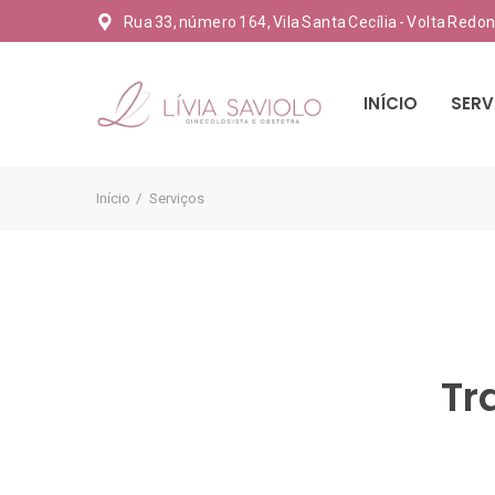
Rua 33, número 164, Vila Santa Cecília - Volta Redo
INÍCIO
SERV
Início
Serviços
Tr