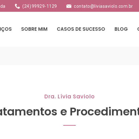
nda
(24) 99929-1129
contato@liviasaviolo.com.br
IÇOS
SOBRE MIM
CASOS DE SUCESSO
BLOG
Dra. Lívia Saviolo
atamentos e Procedimen