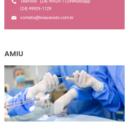
Telefone:
(24) 99929-1129
Whatsapp:
(24) 99929-1129
contato@liviasaviolo.com.br
AMIU